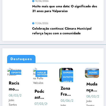
18/06/2026
Muito mais que uma data: O significado dos
31 anos para Valparaíso
17/06/2026
Celebração contínua: Câmara Municipal
reforça laços com a comunidade
Destaques
RTES
IMPULSE
EMPREENDIMENTO
MUNDO
EMPRE
NETWORK
ENTRETENIMENTO
s
IMPULSE
Muda
NETWORK
Empr
Zona
NOTICIA
nças
Podc
eend
Franc
Clim
3/2025
08/03/2025
ast
edori
08/03
a na
r
05/06/2025
ática
João
Impul
07/03/2025
smo
João
Regi
João
Santos