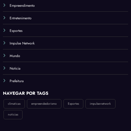
Estra
Empreendimento
tégia
para
Entretenimento
Revol
ucion
Esportes
ar a
Econ
Impulse Network
omia
Mundo
Noticia
Prefeitura
NAVEGAR POR TAGS
climaticas
empreendedorismo
Esportes
impulse-network
noticias