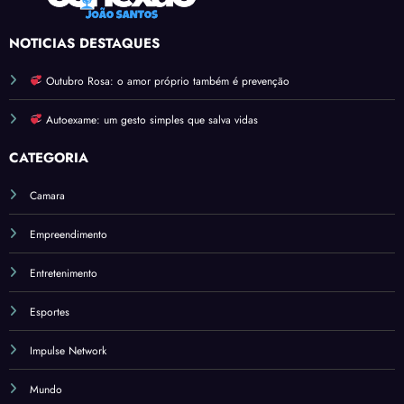
los
Não
e
Repe
Retor
Vere
rcuss
NOTICIAS DESTAQUES
no
ador
ão
Robe
Outubro Rosa: o amor próprio também é prevenção
Inter
rto
nacio
Autoexame: um gesto simples que salva vidas
Marti
nal
ns
CATEGORIA
Revel
am
Camara
Estra
Empreendimento
tégia
para
Entretenimento
Revol
ucion
Esportes
ar a
Econ
Impulse Network
omia
Mundo