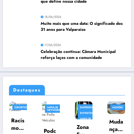
que define nossa cidade
18/06/2026
Muito mais que uma data: O significado dos
31 anos para Valparaíso
17/06/2026
Celebração contínua: Câmara Municipal
reforça laços com a comunidade
Destaques
ESPORTES
IMPULSE
EMPREENDIMENTO
MUNDO
E
NETWORK
ENTRETENIMENTO
Racis
IMPULSE
Muda
NETWORK
E
Zona
mo
NOTICIA
nças
Podc
e