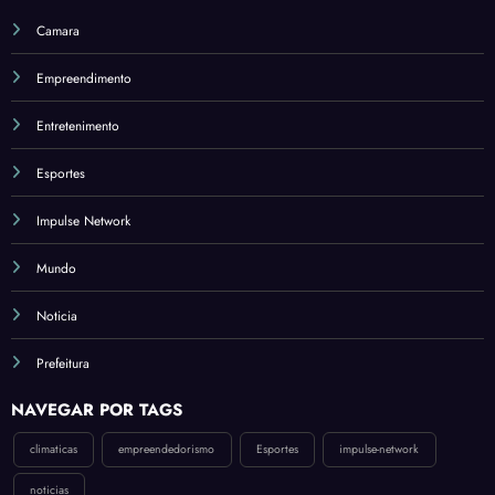
Revel
am
Camara
Estra
Empreendimento
tégia
para
Entretenimento
Revol
ucion
Esportes
ar a
Econ
Impulse Network
omia
Mundo
Noticia
Prefeitura
NAVEGAR POR TAGS
climaticas
empreendedorismo
Esportes
impulse-network
noticias