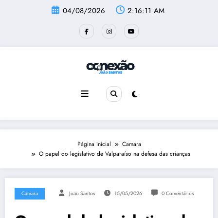
Pular
04/08/2026
2:16:12 AM
para
o
conteúdo
Página inicial
Camara
O papel do legislativo de Valparaíso na defesa das crianças
Camara
João Santos
15/05/2026
0 Comentários