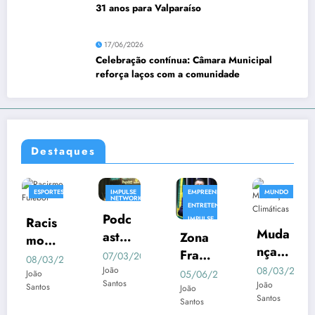
31 anos para Valparaíso
17/06/2026
Celebração contínua: Câmara Municipal
reforça laços com a comunidade
Destaques
ES
IMPULSE
EMPREENDIMENTO
MUNDO
EMPREEN
NETWORK
ENTRETENIMENTO
Podc
s
IMPULSE
NETWORK
Muda
Empr
ast
Zona
NOTICIA
nças
eend
Impul
Franc
07/03/2025
/2025
Clim
edori
se
08/03/2025
08/03/
a na
João
05/06/2025
Santos
ática
smo
João
João
Netw
Regi
João
r
Santos
Santos
s:
em
Santos
ork:
ão