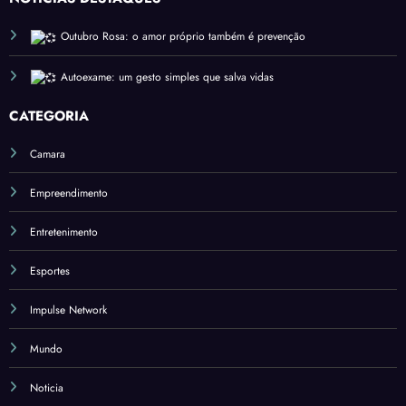
no
rio
ão
Econ
Outubro Rosa: o amor próprio também é prevenção
Inter
ômic
nacio
o
Autoexame: um gesto simples que salva vidas
nal
Desaf
CATEGORIA
iador
Camara
Empreendimento
Entretenimento
Esportes
Impulse Network
Mundo
Noticia