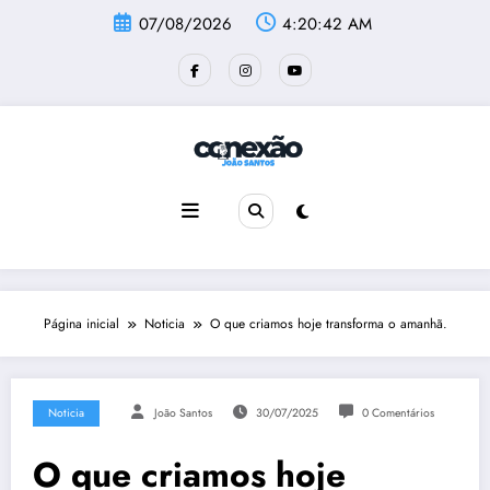
Pular
07/08/2026
4:20:42 AM
para
o
conteúdo
Página inicial
Noticia
O que criamos hoje transforma o amanhã.
Noticia
João Santos
30/07/2025
0 Comentários
O que criamos hoje