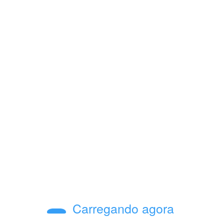
Previous post
ncia que gera confiança: Valparaíso no topo!
uista para Valparaíso.
Carregando agora