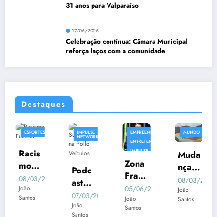
31 anos para Valparaíso
17/06/2026
Celebração contínua: Câmara Municipal
reforça laços com a comunidade
Destaques
ESPORTES
IMPULSE
EMPREENDIMENTO
MUNDO
NETWORK
ENTRETENIMENTO
Racis
IMPULSE
Muda
NETWORK
Zona
mo
NOTICIA
nças
Podc
Franc
na
Clim
08/03/2025
08/03/2025
ast
a na
Liber
João
05/06/2025
ática
João
Impul
07/03/2025
Santos
Regi
João
Santos
tador
s:
se
João
Santos
ão
es
Relat
Santos