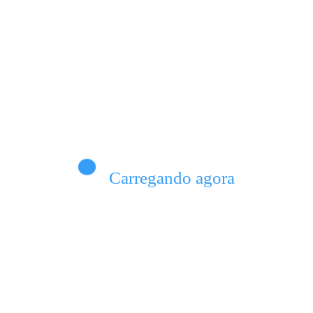
Carregando agora
0
João Santos
0
anhã:
Planejar o presente: O
compromisso de
fazem
Valparaíso com uma