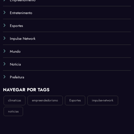
Empreendimento
tégia
para
Entretenimento
Revol
ucion
Esportes
ar a
Econ
Impulse Network
omia
Mundo
Noticia
Prefeitura
NAVEGAR POR TAGS
climaticas
empreendedorismo
Esportes
impulse-network
noticias