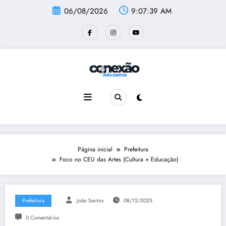
Pular
06/08/2026
9:07:39 AM
para
o
conteúdo
Página inicial
Prefeitura
Foco no CEU das Artes (Cultura + Educação)
Prefeitura
João Santos
08/12/2025
0 Comentários