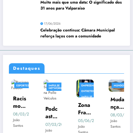
Muito mais que uma data: O significado dos
31 anos para Valparaíso
17/06/2026
Celebração contínua: Câmara Municipal
reforça laços com a comunidade
Destaques
ENTO
ESPORTES
IMPULSE
EMPREENDIMENTO
MUNDO
NETWORK
ENTRETENIMENTO
Racis
IMPULSE
Muda
NETWORK
Zona
mo
NOTICIA
nças
Podc
Franc
na
Clim
08/03/2025
08/03/2025
ast
5
a na
Liber
João
05/06/2025
ática
João
Impul
07/03/2025
Santos
Regi
João
Santos
tador
s:
se
João
Santos