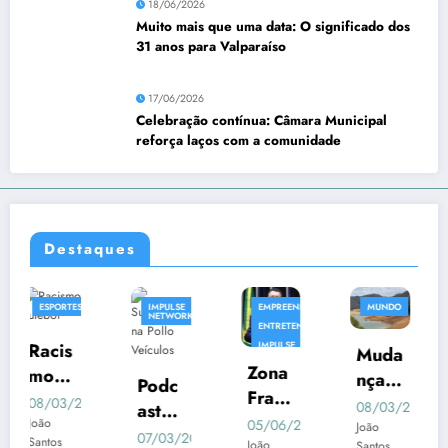
18/06/2026
Muito mais que uma data: O significado dos
31 anos para Valparaíso
17/06/2026
Celebração contínua: Câmara Municipal
reforça laços com a comunidade
Destaques
S
IMPULSE
EMPREENDIMENTO
MUNDO
EMPREEND
NETWORK
ENTRETENIMENTO
IMPULSE
Muda
NETWORK
Empr
Zona
NOTICIA
nças
Podc
eend
Franc
Clim
2025
08/03/2025
ast
edori
08/03/2
a na
05/06/2025
ática
João
Impul
07/03/2025
smo
João
Regi
João
Santos