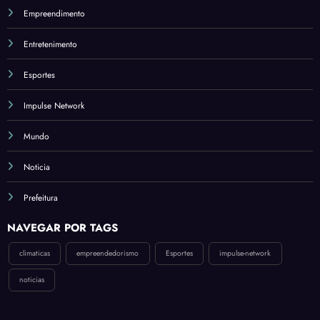
Estra
Empreendimento
tégia
para
Entretenimento
Revol
ucion
Esportes
ar a
Econ
Impulse Network
omia
Mundo
Noticia
Prefeitura
NAVEGAR POR TAGS
climaticas
empreendedorismo
Esportes
impulse-network
noticias